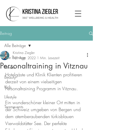
Beitrag
Alle Beiträge
Kristina Ziegler
Alle Beiträge
12. Aug. 2022
1 Min. Lesezeit
Personaltraining in Vitznau
Fitness
Hotelgäste und Klinik Klienten profitieren 
Beauty
derzeit von einem vielseitigen 
Kids
Personaltraining Programm in Vitznau.
Lifestyle
Ein wunderschöner kleiner Ort mitten in 
Teamevents
der Schweiz umgeben von Bergen und 
dem atemberaubenden türkisblauen 
Vierwaldstätter See. Der perfekte 