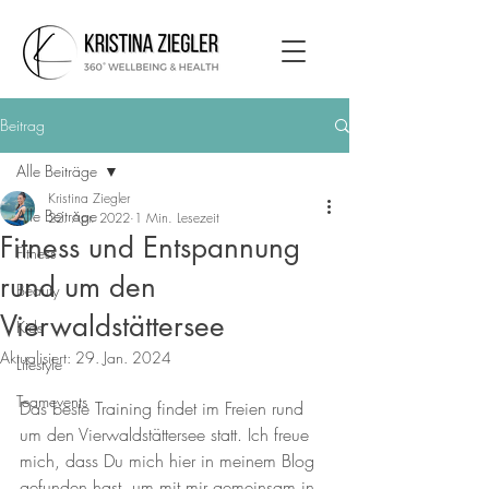
Beitrag
Alle Beiträge
Kristina Ziegler
Alle Beiträge
22. Apr. 2022
1 Min. Lesezeit
Fitness und Entspannung
Fitness
rund um den
Beauty
Vierwaldstättersee
Kids
Aktualisiert:
29. Jan. 2024
Lifestyle
Teamevents
Das beste Training findet im Freien rund 
um den Vierwaldstättersee statt. Ich freue 
mich, dass Du mich hier in meinem Blog 
gefunden hast, um mit mir gemeinsam in 