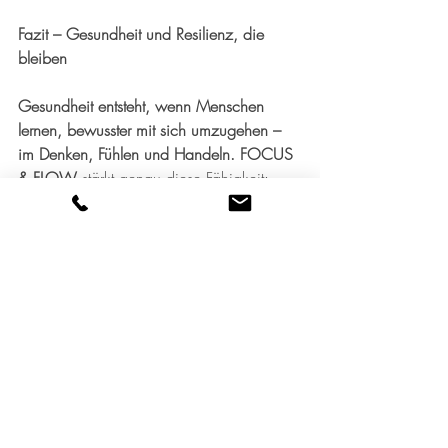
Fazit – Gesundheit und Resilienz, die 
bleiben
Gesundheit entsteht, wenn Menschen 
lernen, bewusster mit sich umzugehen – 
im Denken, Fühlen und Handeln. FOCUS 
& FLOW
 stärkt genau diese Fähigkeit: 
durch Bewegung, Atmung und bewusste 
Entspannung. So entsteht Resilienz – die 
innere Stärke, gelassen zu bleiben, auch 
wenn es hektisch wird.
Kleine Pausen und klare Momente wirken 
wie ein Reset: Sie schenken Ruhe, 
Energie und Leichtigkeit – im Leben, im 
Beruf und im Miteinander.
Für Menschen, die sich selbst etwas 
Gutes tun wollen – und dadurch 