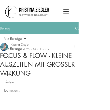
Beitrag
Alle Beiträge
Kristina Ziegler
Alle Beiträge
26. Okt. 2025
2 Min. Lesezeit
FOCUS & FLOW - KLEINE
Fitness
AUSZEITEN MIT GROSSER
Beauty
WIRKUNG
Kids
Lifestyle
Teamevents